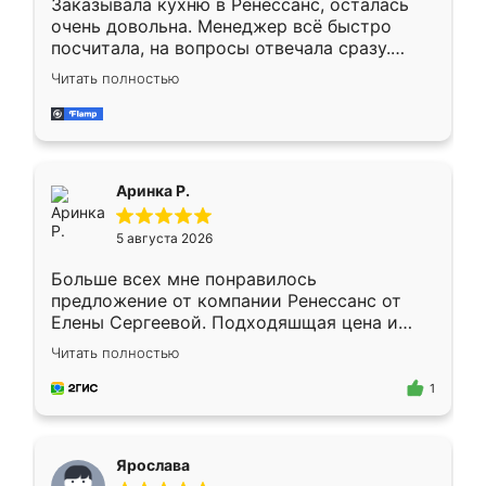
Заказывала кухню в Ренессанс, осталась
очень довольна. Менеджер всё быстро
посчитала, на вопросы отвечала сразу.
Замерщик приехал в субботу, подошёл к
Читать полностью
делу со всей ответственностью. Собрали
за день, ребята работали аккуратно, даже
пыли почти не было. Качество отличное,
ящики ходят плавно, ничего не скрипит.
Всё подошло как влитое.
Аринка Р.
5 августа 2026
Больше всех мне понравилось
предложение от компании Ренессанс от
Елены Сергеевой. Подходяшщая цена и
короткие сроки изготовления. Приехавший
Читать полностью
для замера сотрудник Владислав
предложил по моему эскизу самый
1
подходящий вариант шкафа. Немного его
видоизменил, получилось даже лучше, чем
я хотела.
Ярослава