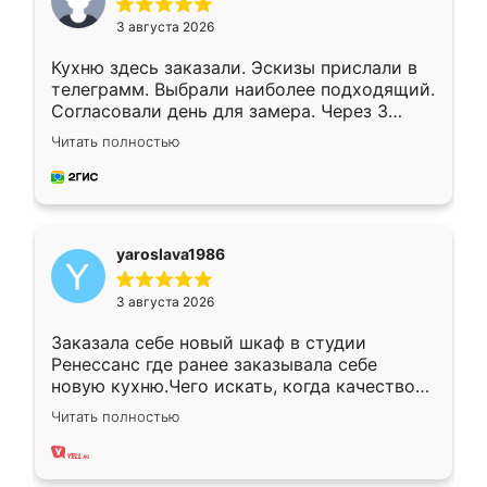
3 августа 2026
Кухню здесь заказали. Эскизы прислали в
телеграмм. Выбрали наиболее подходящий.
Согласовали день для замера. Через 3
недели кухня была уже готова. Остались
Читать полностью
довольны работой. Спасибо Ренессанс
мебель за качественную работу!
yaroslava1986
3 августа 2026
Заказала себе новый шкаф в студии
Ренессанс где ранее заказывала себе
новую кухню.Чего искать, когда качеством
вполне довольна. Служит кухня уже почти
Читать полностью
два года, нареканий нет.