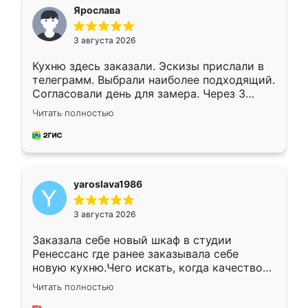
я хотела.
Ярослава
3 августа 2026
Кухню здесь заказали. Эскизы прислали в
телеграмм. Выбрали наиболее подходящий.
Согласовали день для замера. Через 3
недели кухня была уже готова. Остались
Читать полностью
довольны работой. Спасибо Ренессанс
мебель за качественную работу!
yaroslava1986
3 августа 2026
Заказала себе новый шкаф в студии
Ренессанс где ранее заказывала себе
новую кухню.Чего искать, когда качеством
вполне довольна. Служит кухня уже почти
Читать полностью
два года, нареканий нет.