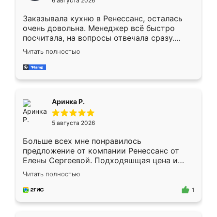
6 августа 2026
мебели буду заказывать только здесь.
Заказывала кухню в Ренессанс, осталась
очень довольна. Менеджер всё быстро
посчитала, на вопросы отвечала сразу.
Замерщик приехал в субботу, подошёл к
Читать полностью
делу со всей ответственностью. Собрали
за день, ребята работали аккуратно, даже
пыли почти не было. Качество отличное,
ящики ходят плавно, ничего не скрипит.
Всё подошло как влитое.
Аринка Р.
5 августа 2026
Больше всех мне понравилось
предложение от компании Ренессанс от
Елены Сергеевой. Подходяшщая цена и
короткие сроки изготовления. Приехавший
Читать полностью
для замера сотрудник Владислав
предложил по моему эскизу самый
1
подходящий вариант шкафа. Немного его
видоизменил, получилось даже лучше, чем