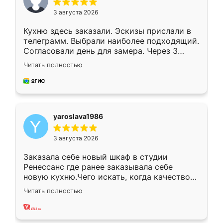
3 августа 2026
Кухню здесь заказали. Эскизы прислали в
телеграмм. Выбрали наиболее подходящий.
Согласовали день для замера. Через 3
недели кухня была уже готова. Остались
Читать полностью
довольны работой. Спасибо Ренессанс
мебель за качественную работу!
yaroslava1986
3 августа 2026
Заказала себе новый шкаф в студии
Ренессанс где ранее заказывала себе
новую кухню.Чего искать, когда качеством
вполне довольна. Служит кухня уже почти
Читать полностью
два года, нареканий нет.