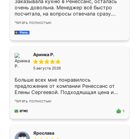
Заказывала кухню в Ренессанс, осталась
очень довольна. Менеджер всё быстро
посчитала, на вопросы отвечала сразу.
Замерщик приехал в субботу, подошёл к
Читать полностью
делу со всей ответственностью. Собрали
за день, ребята работали аккуратно, даже
пыли почти не было. Качество отличное,
ящики ходят плавно, ничего не скрипит.
Всё подошло как влитое.
Аринка Р.
5 августа 2026
Больше всех мне понравилось
предложение от компании Ренессанс от
Елены Сергеевой. Подходяшщая цена и
короткие сроки изготовления. Приехавший
Читать полностью
для замера сотрудник Владислав
предложил по моему эскизу самый
1
подходящий вариант шкафа. Немного его
видоизменил, получилось даже лучше, чем
я хотела.
Ярослава