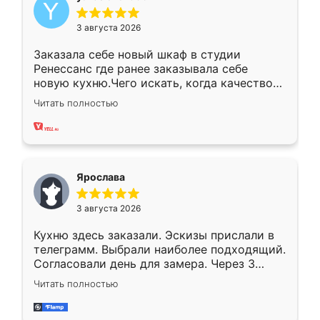
3 августа 2026
Заказала себе новый шкаф в студии
Ренессанс где ранее заказывала себе
новую кухню.Чего искать, когда качеством
вполне довольна. Служит кухня уже почти
Читать полностью
два года, нареканий нет.
Ярослава
3 августа 2026
Кухню здесь заказали. Эскизы прислали в
телеграмм. Выбрали наиболее подходящий.
Согласовали день для замера. Через 3
недели кухня была уже готова. Остались
Читать полностью
довольны работой. Спасибо Ренессанс
мебель за качественную работу!