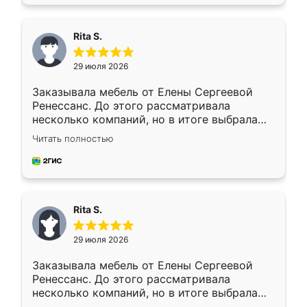
Rita S.
29 июля 2026
Заказывала мебель от Елены Сергеевой
Ренессанс. До этого рассматривала
несколько компаний, но в итоге выбрала
эту. Сначала обговорили условия, потом
Читать полностью
приехал замерщик, всё спокойно объяснил
и снял размеры. Изготовили в срок, с
доставкой тоже никаких проблем не
возникло. Сборку выполнили аккуратно,
мебель сразу встала на свое место без
Rita S.
каких-либо доработок. Качеством осталась
довольна, все выглядит так, как и ожидала.
29 июля 2026
Заказывала мебель от Елены Сергеевой
Ренессанс. До этого рассматривала
несколько компаний, но в итоге выбрала
эту. Сначала обговорили условия, потом