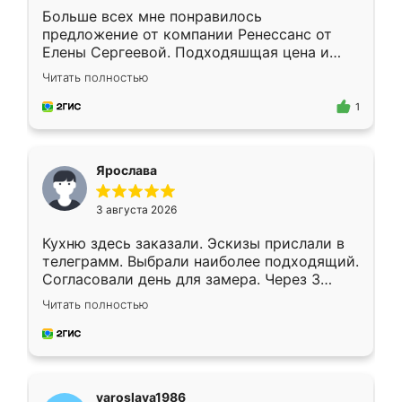
Больше всех мне понравилось
предложение от компании Ренессанс от
Елены Сергеевой. Подходяшщая цена и
короткие сроки изготовления. Приехавший
Читать полностью
для замера сотрудник Владислав
предложил по моему эскизу самый
1
подходящий вариант шкафа. Немного его
видоизменил, получилось даже лучше, чем
я хотела.
Ярослава
3 августа 2026
Кухню здесь заказали. Эскизы прислали в
телеграмм. Выбрали наиболее подходящий.
Согласовали день для замера. Через 3
недели кухня была уже готова. Остались
Читать полностью
довольны работой. Спасибо Ренессанс
мебель за качественную работу!
yaroslava1986