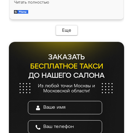
Читать полностью
приехал замерщик, всё спокойно объяснил
и снял размеры. Изготовили в срок, с
доставкой тоже никаких проблем не
возникло. Сборку выполнили аккуратно,
мебель сразу встала на свое место без
Еще
каких-либо доработок. Качеством осталась
довольна, все выглядит так, как и ожидала.
ЗАКАЗАТЬ
БЕСПЛАТНОЕ ТАКСИ
ДО НАШЕГО САЛОНА
Из любой точки Москвы и
Московской области!