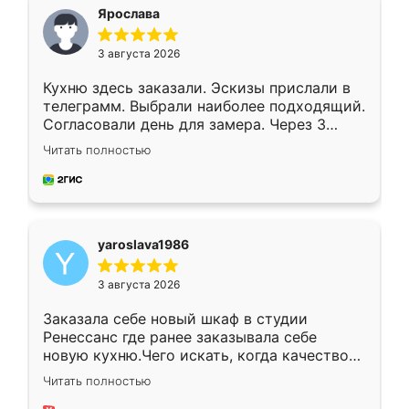
я хотела.
Ярослава
3 августа 2026
Кухню здесь заказали. Эскизы прислали в
телеграмм. Выбрали наиболее подходящий.
Согласовали день для замера. Через 3
недели кухня была уже готова. Остались
Читать полностью
довольны работой. Спасибо Ренессанс
мебель за качественную работу!
yaroslava1986
3 августа 2026
Заказала себе новый шкаф в студии
Ренессанс где ранее заказывала себе
новую кухню.Чего искать, когда качеством
вполне довольна. Служит кухня уже почти
Читать полностью
два года, нареканий нет.