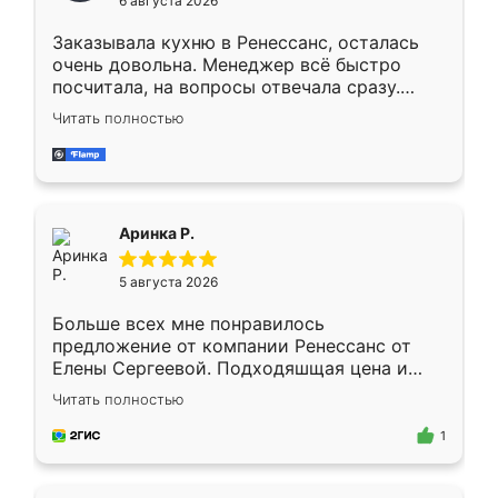
6 августа 2026
мебели буду заказывать только здесь.
Заказывала кухню в Ренессанс, осталась
очень довольна. Менеджер всё быстро
посчитала, на вопросы отвечала сразу.
Замерщик приехал в субботу, подошёл к
Читать полностью
делу со всей ответственностью. Собрали
за день, ребята работали аккуратно, даже
пыли почти не было. Качество отличное,
ящики ходят плавно, ничего не скрипит.
Всё подошло как влитое.
Аринка Р.
5 августа 2026
Больше всех мне понравилось
предложение от компании Ренессанс от
Елены Сергеевой. Подходяшщая цена и
короткие сроки изготовления. Приехавший
Читать полностью
для замера сотрудник Владислав
предложил по моему эскизу самый
1
подходящий вариант шкафа. Немного его
видоизменил, получилось даже лучше, чем