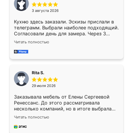
3 августа 2026
Кухню здесь заказали. Эскизы прислали в
телеграмм. Выбрали наиболее подходящий.
Согласовали день для замера. Через 3
недели кухня была уже готова. Остались
Читать полностью
довольны работой. Спасибо Ренессанс
мебель за качественную работу!
Rita S.
29 июля 2026
Заказывала мебель от Елены Сергеевой
Ренессанс. До этого рассматривала
несколько компаний, но в итоге выбрала
эту. Сначала обговорили условия, потом
Читать полностью
приехал замерщик, всё спокойно объяснил
и снял размеры. Изготовили в срок, с
доставкой тоже никаких проблем не