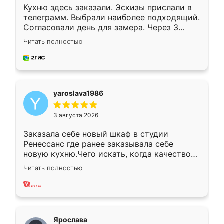
Кухню здесь заказали. Эскизы прислали в
телеграмм. Выбрали наиболее подходящий.
Согласовали день для замера. Через 3
недели кухня была уже готова. Остались
Читать полностью
довольны работой. Спасибо Ренессанс
мебель за качественную работу!
yaroslava1986
3 августа 2026
Заказала себе новый шкаф в студии
Ренессанс где ранее заказывала себе
новую кухню.Чего искать, когда качеством
вполне довольна. Служит кухня уже почти
Читать полностью
два года, нареканий нет.
Ярослава