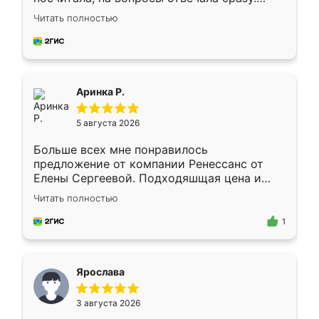
Замерщик приехал в субботу, подошёл к
Читать полностью
делу со всей ответственностью. Собрали
за день, ребята работали аккуратно, даже
пыли почти не было. Качество отличное,
ящики ходят плавно, ничего не скрипит.
Всё подошло как влитое.
Аринка Р.
5 августа 2026
Больше всех мне понравилось
предложение от компании Ренессанс от
Елены Сергеевой. Подходяшщая цена и
короткие сроки изготовления. Приехавший
Читать полностью
для замера сотрудник Владислав
предложил по моему эскизу самый
1
подходящий вариант шкафа. Немного его
видоизменил, получилось даже лучше, чем
я хотела.
Ярослава
3 августа 2026