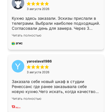
3 августа 2026
Кухню здесь заказали. Эскизы прислали в
телеграмм. Выбрали наиболее подходящий.
Согласовали день для замера. Через 3
недели кухня была уже готова. Остались
Читать полностью
довольны работой. Спасибо Ренессанс
мебель за качественную работу!
yaroslava1986
3 августа 2026
Заказала себе новый шкаф в студии
Ренессанс где ранее заказывала себе
новую кухню.Чего искать, когда качеством
вполне довольна. Служит кухня уже почти
Читать полностью
два года, нареканий нет.