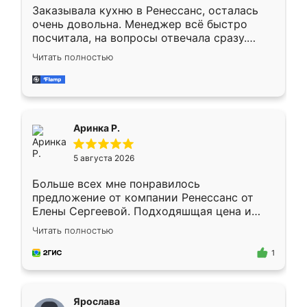
Заказывала кухню в Ренессанс, осталась
очень довольна. Менеджер всё быстро
посчитала, на вопросы отвечала сразу.
Замерщик приехал в субботу, подошёл к
Читать полностью
делу со всей ответственностью. Собрали
за день, ребята работали аккуратно, даже
пыли почти не было. Качество отличное,
ящики ходят плавно, ничего не скрипит.
Всё подошло как влитое.
Аринка Р.
5 августа 2026
Больше всех мне понравилось
предложение от компании Ренессанс от
Елены Сергеевой. Подходяшщая цена и
короткие сроки изготовления. Приехавший
Читать полностью
для замера сотрудник Владислав
предложил по моему эскизу самый
1
подходящий вариант шкафа. Немного его
видоизменил, получилось даже лучше, чем
я хотела.
Ярослава