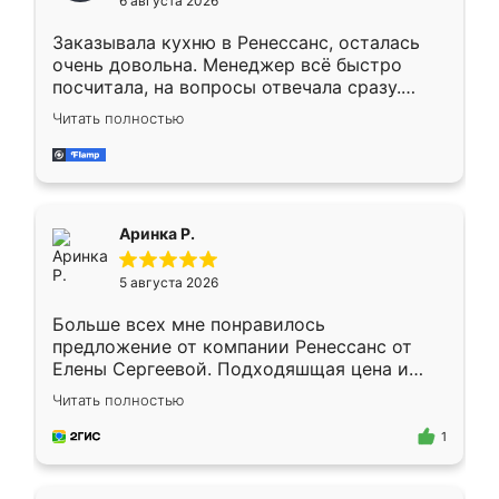
6 августа 2026
мебели буду заказывать только здесь.
Заказывала кухню в Ренессанс, осталась
очень довольна. Менеджер всё быстро
посчитала, на вопросы отвечала сразу.
Замерщик приехал в субботу, подошёл к
Читать полностью
делу со всей ответственностью. Собрали
за день, ребята работали аккуратно, даже
пыли почти не было. Качество отличное,
ящики ходят плавно, ничего не скрипит.
Всё подошло как влитое.
Аринка Р.
5 августа 2026
Больше всех мне понравилось
предложение от компании Ренессанс от
Елены Сергеевой. Подходяшщая цена и
короткие сроки изготовления. Приехавший
Читать полностью
для замера сотрудник Владислав
предложил по моему эскизу самый
1
подходящий вариант шкафа. Немного его
видоизменил, получилось даже лучше, чем