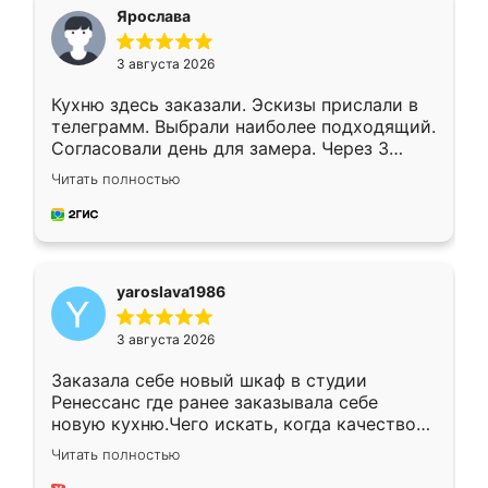
я хотела.
Ярослава
3 августа 2026
Кухню здесь заказали. Эскизы прислали в
телеграмм. Выбрали наиболее подходящий.
Согласовали день для замера. Через 3
недели кухня была уже готова. Остались
Читать полностью
довольны работой. Спасибо Ренессанс
мебель за качественную работу!
yaroslava1986
3 августа 2026
Заказала себе новый шкаф в студии
Ренессанс где ранее заказывала себе
новую кухню.Чего искать, когда качеством
вполне довольна. Служит кухня уже почти
Читать полностью
два года, нареканий нет.