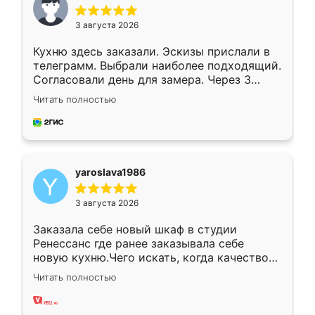
3 августа 2026
Кухню здесь заказали. Эскизы прислали в
телеграмм. Выбрали наиболее подходящий.
Согласовали день для замера. Через 3
недели кухня была уже готова. Остались
Читать полностью
довольны работой. Спасибо Ренессанс
мебель за качественную работу!
yaroslava1986
3 августа 2026
Заказала себе новый шкаф в студии
Ренессанс где ранее заказывала себе
новую кухню.Чего искать, когда качеством
вполне довольна. Служит кухня уже почти
Читать полностью
два года, нареканий нет.