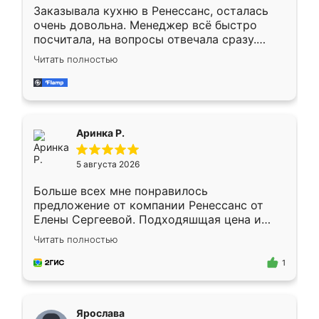
Заказывала кухню в Ренессанс, осталась
очень довольна. Менеджер всё быстро
посчитала, на вопросы отвечала сразу.
Замерщик приехал в субботу, подошёл к
Читать полностью
делу со всей ответственностью. Собрали
за день, ребята работали аккуратно, даже
пыли почти не было. Качество отличное,
ящики ходят плавно, ничего не скрипит.
Всё подошло как влитое.
Аринка Р.
5 августа 2026
Больше всех мне понравилось
предложение от компании Ренессанс от
Елены Сергеевой. Подходяшщая цена и
короткие сроки изготовления. Приехавший
Читать полностью
для замера сотрудник Владислав
предложил по моему эскизу самый
1
подходящий вариант шкафа. Немного его
видоизменил, получилось даже лучше, чем
я хотела.
Ярослава