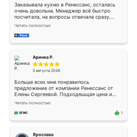
Заказывала кухню в Ренессанс, осталась
очень довольна. Менеджер всё быстро
посчитала, на вопросы отвечала сразу.
Замерщик приехал в субботу, подошёл к
Читать полностью
делу со всей ответственностью. Собрали
за день, ребята работали аккуратно, даже
пыли почти не было. Качество отличное,
ящики ходят плавно, ничего не скрипит.
Всё подошло как влитое.
Аринка Р.
5 августа 2026
Больше всех мне понравилось
предложение от компании Ренессанс от
Елены Сергеевой. Подходяшщая цена и
короткие сроки изготовления. Приехавший
Читать полностью
для замера сотрудник Владислав
предложил по моему эскизу самый
1
подходящий вариант шкафа. Немного его
видоизменил, получилось даже лучше, чем
я хотела.
Ярослава