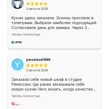
3 августа 2026
Кухню здесь заказали. Эскизы прислали в
телеграмм. Выбрали наиболее подходящий.
Согласовали день для замера. Через 3
недели кухня была уже готова. Остались
Читать полностью
довольны работой. Спасибо Ренессанс
мебель за качественную работу!
yaroslava1986
3 августа 2026
Заказала себе новый шкаф в студии
Ренессанс где ранее заказывала себе
новую кухню.Чего искать, когда качеством
вполне довольна. Служит кухня уже почти
Читать полностью
два года, нареканий нет.