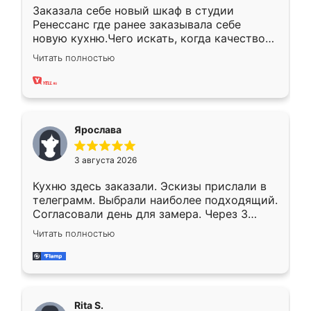
Заказала себе новый шкаф в студии
Ренессанс где ранее заказывала себе
новую кухню.Чего искать, когда качеством
вполне довольна. Служит кухня уже почти
Читать полностью
два года, нареканий нет.
Ярослава
3 августа 2026
Кухню здесь заказали. Эскизы прислали в
телеграмм. Выбрали наиболее подходящий.
Согласовали день для замера. Через 3
недели кухня была уже готова. Остались
Читать полностью
довольны работой. Спасибо Ренессанс
мебель за качественную работу!
Rita S.