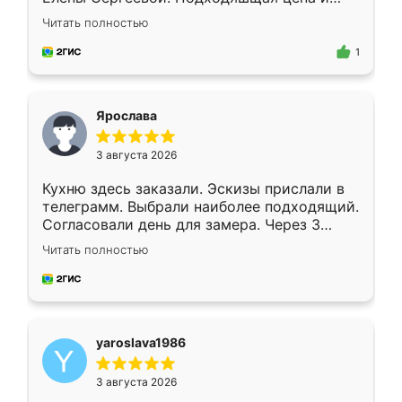
короткие сроки изготовления. Приехавший
Читать полностью
для замера сотрудник Владислав
предложил по моему эскизу самый
1
подходящий вариант шкафа. Немного его
видоизменил, получилось даже лучше, чем
я хотела.
Ярослава
3 августа 2026
Кухню здесь заказали. Эскизы прислали в
телеграмм. Выбрали наиболее подходящий.
Согласовали день для замера. Через 3
недели кухня была уже готова. Остались
Читать полностью
довольны работой. Спасибо Ренессанс
мебель за качественную работу!
yaroslava1986
3 августа 2026