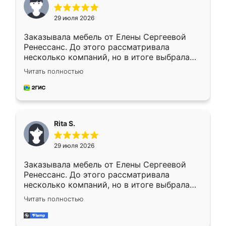
29 июля 2026
Заказывала мебель от Елены Сергеевой
Ренессанс. До этого рассматривала
несколько компаний, но в итоге выбрала
эту. Сначала обговорили условия, потом
Читать полностью
приехал замерщик, всё спокойно объяснил
и снял размеры. Изготовили в срок, с
доставкой тоже никаких проблем не
возникло. Сборку выполнили аккуратно,
мебель сразу встала на свое место без
Rita S.
каких-либо доработок. Качеством осталась
довольна, все выглядит так, как и ожидала.
29 июля 2026
Заказывала мебель от Елены Сергеевой
Ренессанс. До этого рассматривала
несколько компаний, но в итоге выбрала
эту. Сначала обговорили условия, потом
Читать полностью
приехал замерщик, всё спокойно объяснил
и снял размеры. Изготовили в срок, с
доставкой тоже никаких проблем не