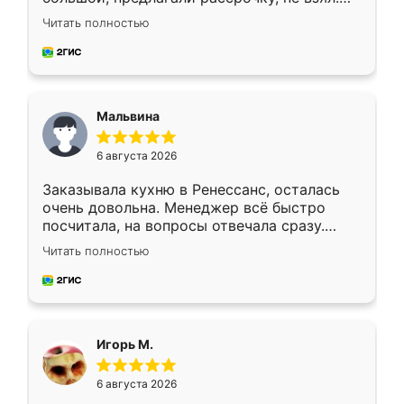
Ждал меньше месяца, сборщик с прямыми
Читать полностью
руками. По цене вышло адекватно.
Рекомендую!
Мальвина
6 августа 2026
Заказывала кухню в Ренессанс, осталась
очень довольна. Менеджер всё быстро
посчитала, на вопросы отвечала сразу.
Замерщик приехал в субботу, подошёл к
Читать полностью
делу со всей ответственностью. Собрали
за день, ребята работали аккуратно, даже
пыли почти не было. Качество отличное,
ящики ходят плавно, ничего не скрипит.
Всё подошло как влитое.
Игорь М.
6 августа 2026