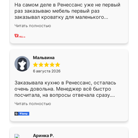
На самом деле в Ренессанс уже не первый
раз заказываю мебель первый раз
заказывал кроватку для маленького
ребёнка при его рождении ,во второй раз
Читать полностью
заказал шкаф-купе. По качеству очень
хорошее сборка достаточно быстрая,
также адекватные цены. До этого
сравнивал с разными конкурентами в этом
сегменте ,выбор у конкурентов куда
Мальвина
меньше, здесь же он более разнообразный.
Мне нравится ,если что-то потребуется из
6 августа 2026
мебели буду заказывать только здесь.
Заказывала кухню в Ренессанс, осталась
очень довольна. Менеджер всё быстро
посчитала, на вопросы отвечала сразу.
Замерщик приехал в субботу, подошёл к
Читать полностью
делу со всей ответственностью. Собрали
за день, ребята работали аккуратно, даже
пыли почти не было. Качество отличное,
ящики ходят плавно, ничего не скрипит.
Всё подошло как влитое.
Аринка Р.