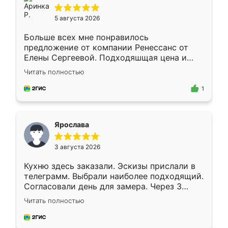
5 августа 2026
Больше всех мне понравилось
предложение от компании Ренессанс от
Елены Сергеевой. Подходяшщая цена и
короткие сроки изготовления. Приехавший
Читать полностью
для замера сотрудник Владислав
предложил по моему эскизу самый
1
подходящий вариант шкафа. Немного его
видоизменил, получилось даже лучше, чем
я хотела.
Ярослава
3 августа 2026
Кухню здесь заказали. Эскизы прислали в
телеграмм. Выбрали наиболее подходящий.
Согласовали день для замера. Через 3
недели кухня была уже готова. Остались
Читать полностью
довольны работой. Спасибо Ренессанс
мебель за качественную работу!