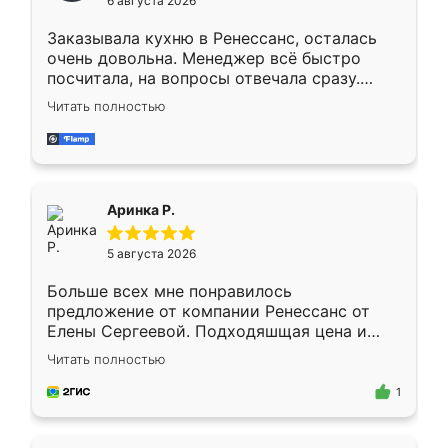
6 августа 2026
мебели буду заказывать только здесь.
Заказывала кухню в Ренессанс, осталась
очень довольна. Менеджер всё быстро
посчитала, на вопросы отвечала сразу.
Замерщик приехал в субботу, подошёл к
Читать полностью
делу со всей ответственностью. Собрали
за день, ребята работали аккуратно, даже
пыли почти не было. Качество отличное,
ящики ходят плавно, ничего не скрипит.
Всё подошло как влитое.
Аринка Р.
5 августа 2026
Больше всех мне понравилось
предложение от компании Ренессанс от
Елены Сергеевой. Подходяшщая цена и
короткие сроки изготовления. Приехавший
Читать полностью
для замера сотрудник Владислав
предложил по моему эскизу самый
1
подходящий вариант шкафа. Немного его
видоизменил, получилось даже лучше, чем