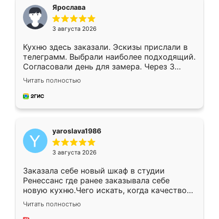
я хотела.
Ярослава
3 августа 2026
Кухню здесь заказали. Эскизы прислали в
телеграмм. Выбрали наиболее подходящий.
Согласовали день для замера. Через 3
недели кухня была уже готова. Остались
Читать полностью
довольны работой. Спасибо Ренессанс
мебель за качественную работу!
yaroslava1986
3 августа 2026
Заказала себе новый шкаф в студии
Ренессанс где ранее заказывала себе
новую кухню.Чего искать, когда качеством
вполне довольна. Служит кухня уже почти
Читать полностью
два года, нареканий нет.