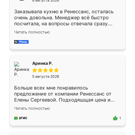
6 августа 2026
мебели буду заказывать только здесь.
Заказывала кухню в Ренессанс, осталась
очень довольна. Менеджер всё быстро
посчитала, на вопросы отвечала сразу.
Замерщик приехал в субботу, подошёл к
Читать полностью
делу со всей ответственностью. Собрали
за день, ребята работали аккуратно, даже
пыли почти не было. Качество отличное,
ящики ходят плавно, ничего не скрипит.
Всё подошло как влитое.
Аринка Р.
5 августа 2026
Больше всех мне понравилось
предложение от компании Ренессанс от
Елены Сергеевой. Подходяшщая цена и
короткие сроки изготовления. Приехавший
Читать полностью
для замера сотрудник Владислав
предложил по моему эскизу самый
1
подходящий вариант шкафа. Немного его
видоизменил, получилось даже лучше, чем