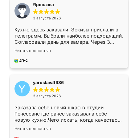
я хотела.
Ярослава
3 августа 2026
Кухню здесь заказали. Эскизы прислали в
телеграмм. Выбрали наиболее подходящий.
Согласовали день для замера. Через 3
недели кухня была уже готова. Остались
Читать полностью
довольны работой. Спасибо Ренессанс
мебель за качественную работу!
yaroslava1986
3 августа 2026
Заказала себе новый шкаф в студии
Ренессанс где ранее заказывала себе
новую кухню.Чего искать, когда качеством
вполне довольна. Служит кухня уже почти
Читать полностью
два года, нареканий нет.