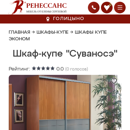
0
ГОЛИЦЫНО
ГЛАВНАЯ
→
ШКАФЫ-КУПЕ
→
ШКАФЫ КУПЕ
ЭКОНОМ
Шкаф-купе "Суваносэ"
Рейтинг:
0.0
(
0
голосов)