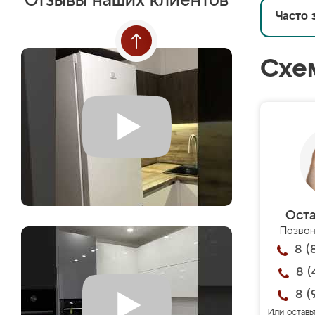
Отзывы наших клиентов
Часто 
Схе
Оста
Позвон
8 (
8 (
8 (
Или оставь