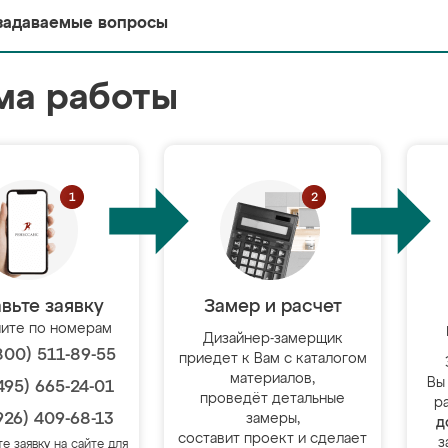
задаваемые вопросы
ма работы
вьте заявку
Замер и расчет
ите по номерам
Дизайнер-замерщик
800) 511-89-55
приедет к Вам с каталогом
материалов,
Вы
495) 665-24-01
проведёт детальные
р
926) 409-68-13
замеры,
д
составит проект и сделает
з
те заявку на сайте для