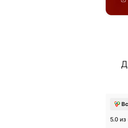
Д
Вс
5.0
из 