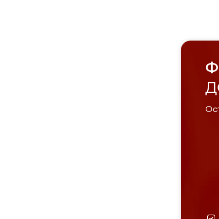
Ф
Д
Ост