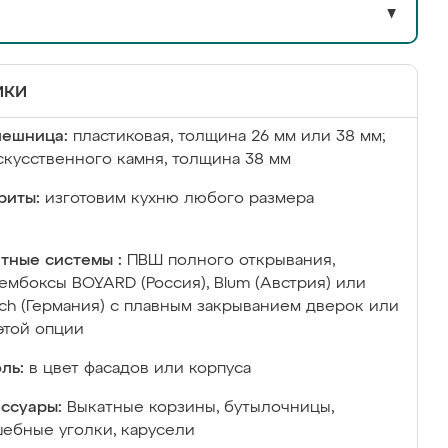
▼
ики
лешница:
пластиковая, толщина 26 мм или 38 мм;
скусственного камня, толщина 38 мм
риты:
изготовим кухню любого размера
тные системы :
ПВШ полного открывания,
ембоксы BOYARD (Россия), Blum (Австрия) или
ich (Германия) с плавным закрыванием дверок или
этой опции
ль:
в цвет фасадов или корпуса
ссуары:
Выкатные корзины, бутылочницы,
ебные уголки, карусели