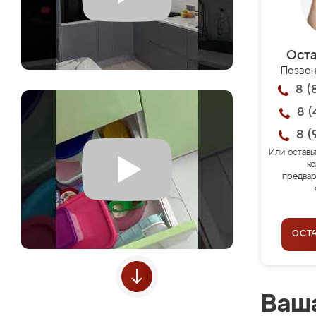
Оста
Позвон
8 (
8 (
8 (
Или оставь
ко
предвар
ОСТ
Ваша