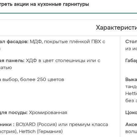
реть акции на кухонные гарнитуры
Характерист
ал фасадов:
МДФ, покрытые плёнкой ПВХ с
Сто
й
из и
я панель:
ХДФ в цвет столешницы или с
Габа
чатью
а выбор, более 250 цветов
Выка
танд
Hett
без 
ля посуды:
Хромированная
Цоко
ники :
BOYARD (Россия) или премиум класса
Аксе
встрия), Hettich (Германия)
волш