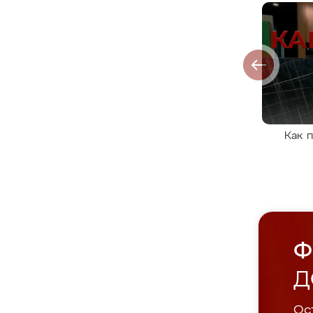
Как 
Ф
Д
Ост