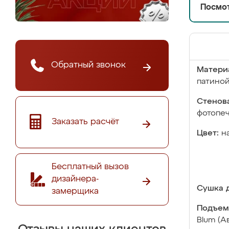
Посмот
Обратный звонок
Матери
патино
Стенова
фотопе
Заказать расчёт
Цвет:
н
Бесплатный вызов
дизайнера-
Сушка д
замерщика
Подъем
Blum (А