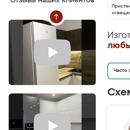
Отзывы наших клиентов
Пристен
освеще
Изго
любы
Часто 
Схе