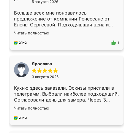
5 августа 2026
Больше всех мне понравилось
предложение от компании Ренессанс от
Елены Сергеевой. Подходяшщая цена и
короткие сроки изготовления. Приехавший
Читать полностью
для замера сотрудник Владислав
предложил по моему эскизу самый
1
подходящий вариант шкафа. Немного его
видоизменил, получилось даже лучше, чем
я хотела.
Ярослава
3 августа 2026
Кухню здесь заказали. Эскизы прислали в
телеграмм. Выбрали наиболее подходящий.
Согласовали день для замера. Через 3
недели кухня была уже готова. Остались
Читать полностью
довольны работой. Спасибо Ренессанс
мебель за качественную работу!