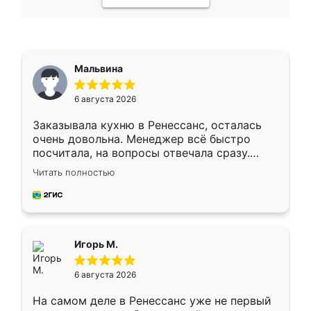
Мальвина
6 августа 2026
Заказывала кухню в Ренессанс, осталась
очень довольна. Менеджер всё быстро
посчитала, на вопросы отвечала сразу.
Замерщик приехал в субботу, подошёл к
Читать полностью
делу со всей ответственностью. Собрали
за день, ребята работали аккуратно, даже
пыли почти не было. Качество отличное,
ящики ходят плавно, ничего не скрипит.
Всё подошло как влитое.
Игорь М.
6 августа 2026
На самом деле в Ренессанс уже не первый