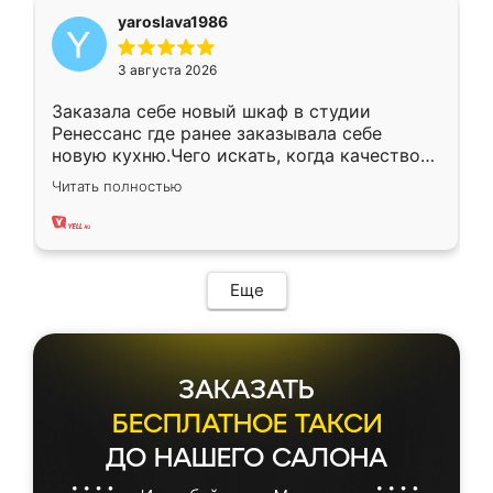
yaroslava1986
3 августа 2026
Заказала себе новый шкаф в студии
Ренессанс где ранее заказывала себе
новую кухню.Чего искать, когда качеством
вполне довольна. Служит кухня уже почти
Читать полностью
два года, нареканий нет.
Еще
ЗАКАЗАТЬ
БЕСПЛАТНОЕ ТАКСИ
ДО НАШЕГО САЛОНА