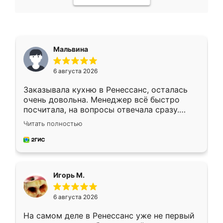
Мальвина
6 августа 2026
Заказывала кухню в Ренессанс, осталась
очень довольна. Менеджер всё быстро
посчитала, на вопросы отвечала сразу.
Замерщик приехал в субботу, подошёл к
Читать полностью
делу со всей ответственностью. Собрали
за день, ребята работали аккуратно, даже
пыли почти не было. Качество отличное,
ящики ходят плавно, ничего не скрипит.
Всё подошло как влитое.
Игорь М.
6 августа 2026
На самом деле в Ренессанс уже не первый