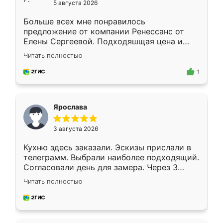
5 августа 2026
Больше всех мне понравилось
предложение от компании Ренессанс от
Елены Сергеевой. Подходяшщая цена и
короткие сроки изготовления. Приехавший
Читать полностью
для замера сотрудник Владислав
предложил по моему эскизу самый
1
подходящий вариант шкафа. Немного его
видоизменил, получилось даже лучше, чем
я хотела.
Ярослава
3 августа 2026
Кухню здесь заказали. Эскизы прислали в
телеграмм. Выбрали наиболее подходящий.
Согласовали день для замера. Через 3
недели кухня была уже готова. Остались
Читать полностью
довольны работой. Спасибо Ренессанс
мебель за качественную работу!