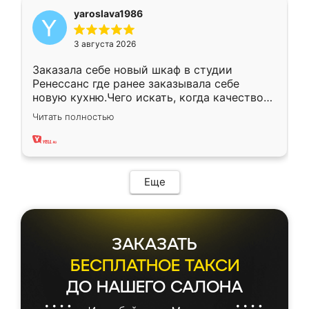
yaroslava1986
3 августа 2026
Заказала себе новый шкаф в студии
Ренессанс где ранее заказывала себе
новую кухню.Чего искать, когда качеством
вполне довольна. Служит кухня уже почти
Читать полностью
два года, нареканий нет.
Еще
ЗАКАЗАТЬ
БЕСПЛАТНОЕ ТАКСИ
ДО НАШЕГО САЛОНА