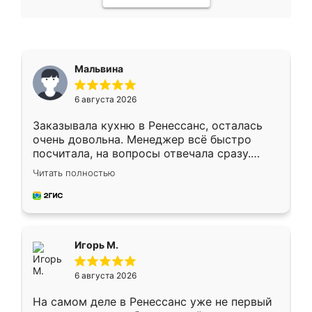
Мальвина
6 августа 2026
Заказывала кухню в Ренессанс, осталась
очень довольна. Менеджер всё быстро
посчитала, на вопросы отвечала сразу.
Замерщик приехал в субботу, подошёл к
Читать полностью
делу со всей ответственностью. Собрали
за день, ребята работали аккуратно, даже
пыли почти не было. Качество отличное,
ящики ходят плавно, ничего не скрипит.
Всё подошло как влитое.
Игорь М.
6 августа 2026
На самом деле в Ренессанс уже не первый