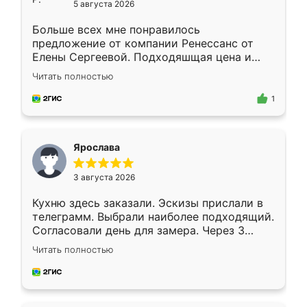
5 августа 2026
Больше всех мне понравилось
предложение от компании Ренессанс от
Елены Сергеевой. Подходяшщая цена и
короткие сроки изготовления. Приехавший
Читать полностью
для замера сотрудник Владислав
предложил по моему эскизу самый
1
подходящий вариант шкафа. Немного его
видоизменил, получилось даже лучше, чем
я хотела.
Ярослава
3 августа 2026
Кухню здесь заказали. Эскизы прислали в
телеграмм. Выбрали наиболее подходящий.
Согласовали день для замера. Через 3
недели кухня была уже готова. Остались
Читать полностью
довольны работой. Спасибо Ренессанс
мебель за качественную работу!