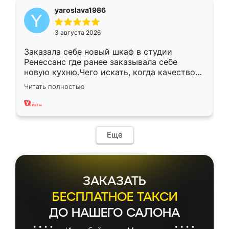
yaroslava1986
3 августа 2026
Заказала себе новый шкаф в студии
Ренессанс где ранее заказывала себе
новую кухню.Чего искать, когда качеством
вполне довольна. Служит кухня уже почти
Читать полностью
два года, нареканий нет.
Еще
ЗАКАЗАТЬ
БЕСПЛАТНОЕ ТАКСИ
ДО НАШЕГО САЛОНА