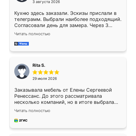
3 августа 2026
Кухню здесь заказали. Эскизы прислали в
телеграмм. Выбрали наиболее подходящий.
Согласовали день для замера. Через 3
недели кухня была уже готова. Остались
Читать полностью
довольны работой. Спасибо Ренессанс
мебель за качественную работу!
Rita S.
29 июля 2026
Заказывала мебель от Елены Сергеевой
Ренессанс. До этого рассматривала
несколько компаний, но в итоге выбрала
эту. Сначала обговорили условия, потом
Читать полностью
приехал замерщик, всё спокойно объяснил
и снял размеры. Изготовили в срок, с
доставкой тоже никаких проблем не
возникло. Сборку выполнили аккуратно,