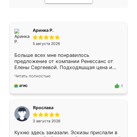
Аринка Р.
5 августа 2026
Больше всех мне понравилось
предложение от компании Ренессанс от
Елены Сергеевой. Подходяшщая цена и
короткие сроки изготовления. Приехавший
Читать полностью
для замера сотрудник Владислав
предложил по моему эскизу самый
1
подходящий вариант шкафа. Немного его
видоизменил, получилось даже лучше, чем
я хотела.
Ярослава
3 августа 2026
Кухню здесь заказали. Эскизы прислали в