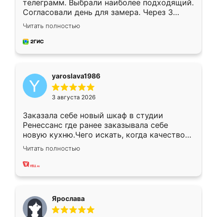
телеграмм. Выбрали наиболее подходящий.
Согласовали день для замера. Через 3
недели кухня была уже готова. Остались
Читать полностью
довольны работой. Спасибо Ренессанс
мебель за качественную работу!
yaroslava1986
3 августа 2026
Заказала себе новый шкаф в студии
Ренессанс где ранее заказывала себе
новую кухню.Чего искать, когда качеством
вполне довольна. Служит кухня уже почти
Читать полностью
два года, нареканий нет.
Ярослава