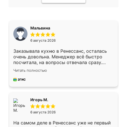
Мальвина
6 августа 2026
Заказывала кухню в Ренессанс, осталась
очень довольна. Менеджер всё быстро
посчитала, на вопросы отвечала сразу.
Замерщик приехал в субботу, подошёл к
Читать полностью
делу со всей ответственностью. Собрали
за день, ребята работали аккуратно, даже
пыли почти не было. Качество отличное,
ящики ходят плавно, ничего не скрипит.
Всё подошло как влитое.
Игорь М.
6 августа 2026
На самом деле в Ренессанс уже не первый