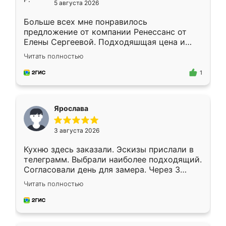
5 августа 2026
Больше всех мне понравилось
предложение от компании Ренессанс от
Елены Сергеевой. Подходяшщая цена и
короткие сроки изготовления. Приехавший
Читать полностью
для замера сотрудник Владислав
предложил по моему эскизу самый
1
подходящий вариант шкафа. Немного его
видоизменил, получилось даже лучше, чем
я хотела.
Ярослава
3 августа 2026
Кухню здесь заказали. Эскизы прислали в
телеграмм. Выбрали наиболее подходящий.
Согласовали день для замера. Через 3
недели кухня была уже готова. Остались
Читать полностью
довольны работой. Спасибо Ренессанс
мебель за качественную работу!