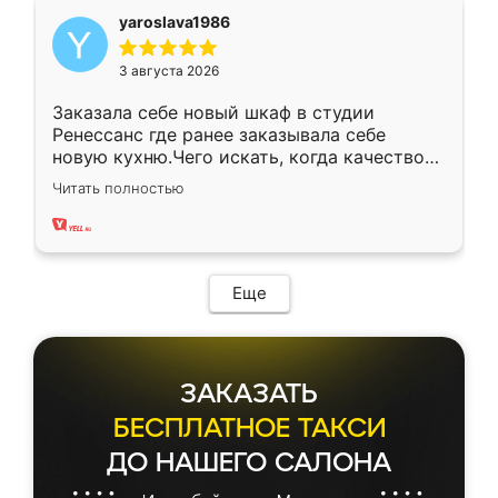
yaroslava1986
3 августа 2026
Заказала себе новый шкаф в студии
Ренессанс где ранее заказывала себе
новую кухню.Чего искать, когда качеством
вполне довольна. Служит кухня уже почти
Читать полностью
два года, нареканий нет.
Еще
ЗАКАЗАТЬ
БЕСПЛАТНОЕ ТАКСИ
ДО НАШЕГО САЛОНА