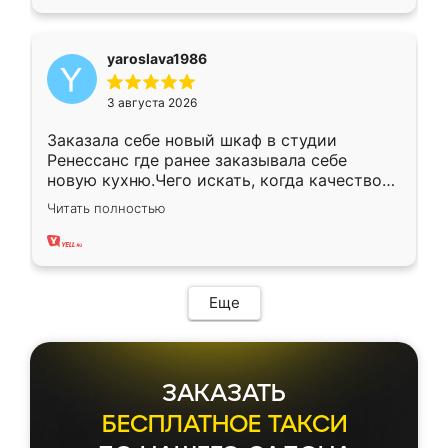
yaroslava1986
3 августа 2026
Заказала себе новый шкаф в студии
Ренессанс где ранее заказывала себе
новую кухню.Чего искать, когда качеством
вполне довольна. Служит кухня уже почти
Читать полностью
два года, нареканий нет.
Еще
ЗАКАЗАТЬ
БЕСПЛАТНОЕ ТАКСИ