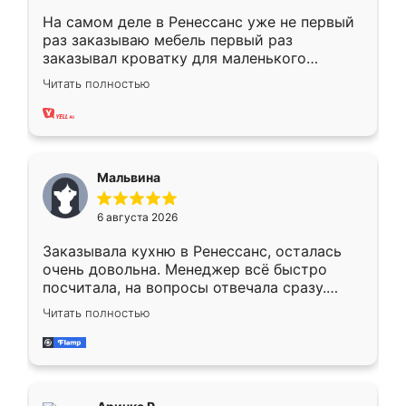
На самом деле в Ренессанс уже не первый
раз заказываю мебель первый раз
заказывал кроватку для маленького
ребёнка при его рождении ,во второй раз
Читать полностью
заказал шкаф-купе. По качеству очень
хорошее сборка достаточно быстрая,
также адекватные цены. До этого
сравнивал с разными конкурентами в этом
сегменте ,выбор у конкурентов куда
Мальвина
меньше, здесь же он более разнообразный.
Мне нравится ,если что-то потребуется из
6 августа 2026
мебели буду заказывать только здесь.
Заказывала кухню в Ренессанс, осталась
очень довольна. Менеджер всё быстро
посчитала, на вопросы отвечала сразу.
Замерщик приехал в субботу, подошёл к
Читать полностью
делу со всей ответственностью. Собрали
за день, ребята работали аккуратно, даже
пыли почти не было. Качество отличное,
ящики ходят плавно, ничего не скрипит.
Всё подошло как влитое.