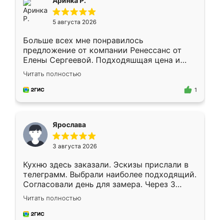
Аринка Р.
5 августа 2026
Больше всех мне понравилось
предложение от компании Ренессанс от
Елены Сергеевой. Подходяшщая цена и
короткие сроки изготовления. Приехавший
Читать полностью
для замера сотрудник Владислав
предложил по моему эскизу самый
1
подходящий вариант шкафа. Немного его
видоизменил, получилось даже лучше, чем
я хотела.
Ярослава
3 августа 2026
Кухню здесь заказали. Эскизы прислали в
телеграмм. Выбрали наиболее подходящий.
Согласовали день для замера. Через 3
недели кухня была уже готова. Остались
Читать полностью
довольны работой. Спасибо Ренессанс
мебель за качественную работу!