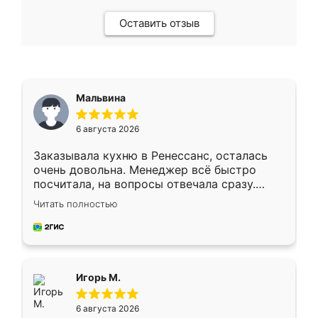
Оставить отзыв
Мальвина
6 августа 2026
Заказывала кухню в Ренессанс, осталась
очень довольна. Менеджер всё быстро
посчитала, на вопросы отвечала сразу.
Замерщик приехал в субботу, подошёл к
Читать полностью
делу со всей ответственностью. Собрали
за день, ребята работали аккуратно, даже
пыли почти не было. Качество отличное,
ящики ходят плавно, ничего не скрипит.
Всё подошло как влитое.
Игорь М.
6 августа 2026