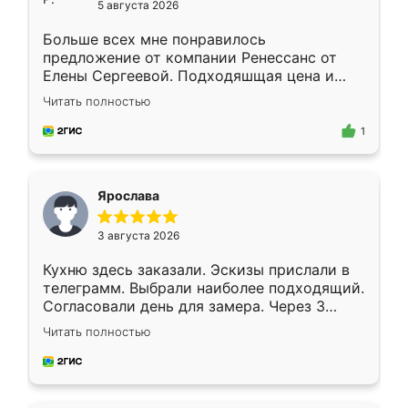
5 августа 2026
Больше всех мне понравилось
предложение от компании Ренессанс от
Елены Сергеевой. Подходяшщая цена и
короткие сроки изготовления. Приехавший
Читать полностью
для замера сотрудник Владислав
предложил по моему эскизу самый
1
подходящий вариант шкафа. Немного его
видоизменил, получилось даже лучше, чем
я хотела.
Ярослава
3 августа 2026
Кухню здесь заказали. Эскизы прислали в
телеграмм. Выбрали наиболее подходящий.
Согласовали день для замера. Через 3
недели кухня была уже готова. Остались
Читать полностью
довольны работой. Спасибо Ренессанс
мебель за качественную работу!