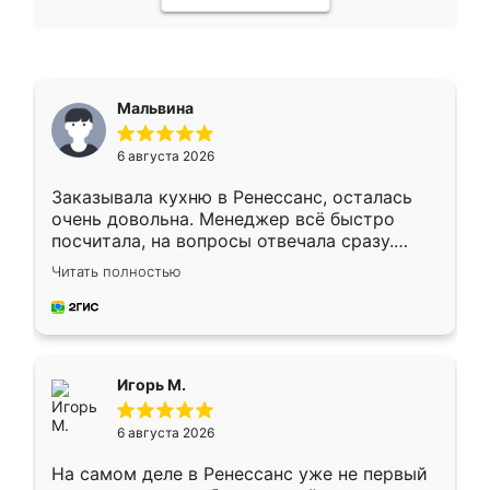
Мальвина
6 августа 2026
Заказывала кухню в Ренессанс, осталась
очень довольна. Менеджер всё быстро
посчитала, на вопросы отвечала сразу.
Замерщик приехал в субботу, подошёл к
Читать полностью
делу со всей ответственностью. Собрали
за день, ребята работали аккуратно, даже
пыли почти не было. Качество отличное,
ящики ходят плавно, ничего не скрипит.
Всё подошло как влитое.
Игорь М.
6 августа 2026
На самом деле в Ренессанс уже не первый