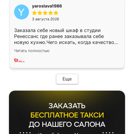
yaroslava1986
3 августа 2026
Заказала себе новый шкаф в студии
Ренессанс где ранее заказывала себе
новую кухню.Чего искать, когда качеством
вполне довольна. Служит кухня уже почти
Читать полностью
два года, нареканий нет.
Еще
ЗАКАЗАТЬ
БЕСПЛАТНОЕ ТАКСИ
ДО НАШЕГО САЛОНА