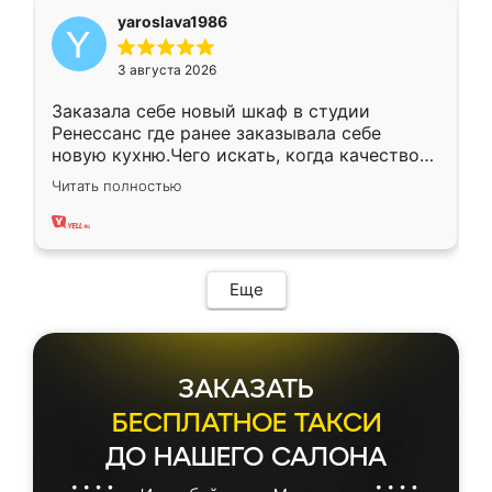
yaroslava1986
3 августа 2026
Заказала себе новый шкаф в студии
Ренессанс где ранее заказывала себе
новую кухню.Чего искать, когда качеством
вполне довольна. Служит кухня уже почти
Читать полностью
два года, нареканий нет.
Еще
ЗАКАЗАТЬ
БЕСПЛАТНОЕ ТАКСИ
ДО НАШЕГО САЛОНА