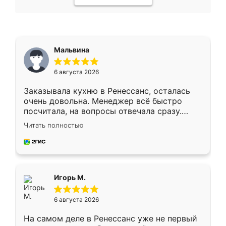
Мальвина
6 августа 2026
Заказывала кухню в Ренессанс, осталась
очень довольна. Менеджер всё быстро
посчитала, на вопросы отвечала сразу.
Замерщик приехал в субботу, подошёл к
Читать полностью
делу со всей ответственностью. Собрали
за день, ребята работали аккуратно, даже
пыли почти не было. Качество отличное,
ящики ходят плавно, ничего не скрипит.
Всё подошло как влитое.
Игорь М.
6 августа 2026
На самом деле в Ренессанс уже не первый