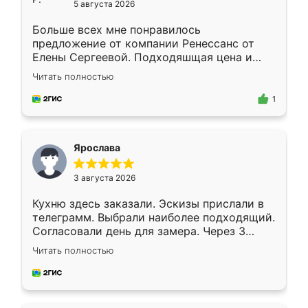
5 августа 2026
Больше всех мне понравилось
предложение от компании Ренессанс от
Елены Сергеевой. Подходяшщая цена и
короткие сроки изготовления. Приехавший
Читать полностью
для замера сотрудник Владислав
предложил по моему эскизу самый
1
подходящий вариант шкафа. Немного его
видоизменил, получилось даже лучше, чем
я хотела.
Ярослава
3 августа 2026
Кухню здесь заказали. Эскизы прислали в
телеграмм. Выбрали наиболее подходящий.
Согласовали день для замера. Через 3
недели кухня была уже готова. Остались
Читать полностью
довольны работой. Спасибо Ренессанс
мебель за качественную работу!