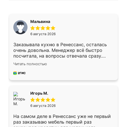
Мальвина
6 августа 2026
Заказывала кухню в Ренессанс, осталась
очень довольна. Менеджер всё быстро
посчитала, на вопросы отвечала сразу.
Замерщик приехал в субботу, подошёл к
Читать полностью
делу со всей ответственностью. Собрали
за день, ребята работали аккуратно, даже
пыли почти не было. Качество отличное,
ящики ходят плавно, ничего не скрипит.
Всё подошло как влитое.
Игорь М.
6 августа 2026
На самом деле в Ренессанс уже не первый
раз заказываю мебель первый раз