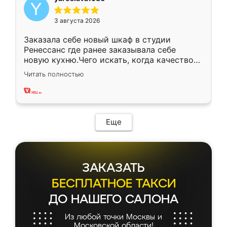
3 августа 2026
Заказала себе новый шкаф в студии
Ренессанс где ранее заказывала себе
новую кухню.Чего искать, когда качеством
вполне довольна. Служит кухня уже почти
Читать полностью
два года, нареканий нет.
Еще
ЗАКАЗАТЬ
БЕСПЛАТНОЕ ТАКСИ
ДО НАШЕГО САЛОНА
Из любой точки Москвы и
Московской области!