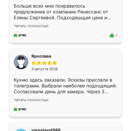
Больше всех мне понравилось
предложение от компании Ренессанс от
Елены Сергеевой. Подходяшщая цена и
короткие сроки изготовления. Приехавший
Читать полностью
для замера сотрудник Владислав
предложил по моему эскизу самый
1
подходящий вариант шкафа. Немного его
видоизменил, получилось даже лучше, чем
я хотела.
Ярослава
3 августа 2026
Кухню здесь заказали. Эскизы прислали в
телеграмм. Выбрали наиболее подходящий.
Согласовали день для замера. Через 3
недели кухня была уже готова. Остались
Читать полностью
довольны работой. Спасибо Ренессанс
мебель за качественную работу!
yaroslava1986