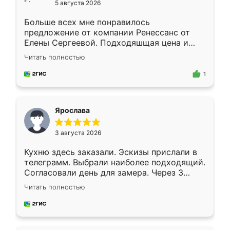
5 августа 2026
Больше всех мне понравилось
предложение от компании Ренессанс от
Елены Сергеевой. Подходяшщая цена и
короткие сроки изготовления. Приехавший
Читать полностью
для замера сотрудник Владислав
предложил по моему эскизу самый
1
подходящий вариант шкафа. Немного его
видоизменил, получилось даже лучше, чем
я хотела.
Ярослава
3 августа 2026
Кухню здесь заказали. Эскизы прислали в
телеграмм. Выбрали наиболее подходящий.
Согласовали день для замера. Через 3
недели кухня была уже готова. Остались
Читать полностью
довольны работой. Спасибо Ренессанс
мебель за качественную работу!