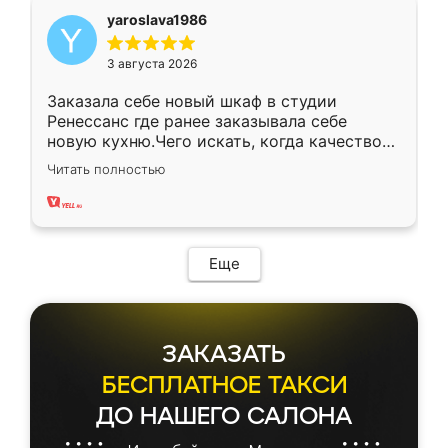
yaroslava1986
3 августа 2026
Заказала себе новый шкаф в студии
Ренессанс где ранее заказывала себе
новую кухню.Чего искать, когда качеством
вполне довольна. Служит кухня уже почти
Читать полностью
два года, нареканий нет.
Еще
ЗАКАЗАТЬ
БЕСПЛАТНОЕ ТАКСИ
ДО НАШЕГО САЛОНА