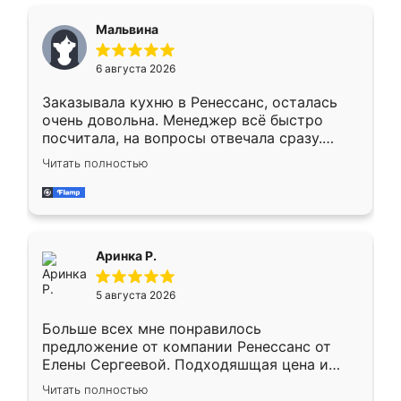
сравнивал с разными конкурентами в этом
сегменте ,выбор у конкурентов куда
Мальвина
меньше, здесь же он более разнообразный.
Мне нравится ,если что-то потребуется из
6 августа 2026
мебели буду заказывать только здесь.
Заказывала кухню в Ренессанс, осталась
очень довольна. Менеджер всё быстро
посчитала, на вопросы отвечала сразу.
Замерщик приехал в субботу, подошёл к
Читать полностью
делу со всей ответственностью. Собрали
за день, ребята работали аккуратно, даже
пыли почти не было. Качество отличное,
ящики ходят плавно, ничего не скрипит.
Всё подошло как влитое.
Аринка Р.
5 августа 2026
Больше всех мне понравилось
предложение от компании Ренессанс от
Елены Сергеевой. Подходяшщая цена и
короткие сроки изготовления. Приехавший
Читать полностью
для замера сотрудник Владислав