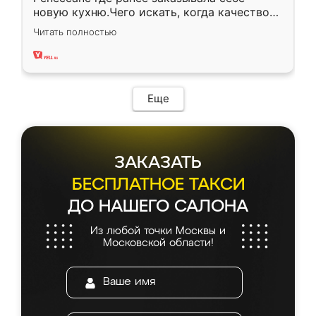
новую кухню.Чего искать, когда качеством
вполне довольна. Служит кухня уже почти
Читать полностью
два года, нареканий нет.
Еще
ЗАКАЗАТЬ
БЕСПЛАТНОЕ ТАКСИ
ДО НАШЕГО САЛОНА
Из любой точки Москвы и
Московской области!