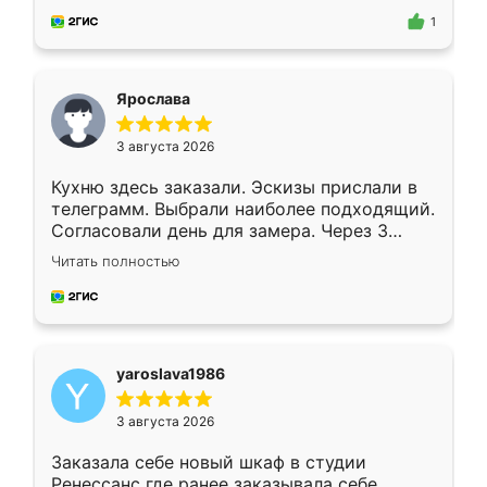
предложил по моему эскизу самый
1
подходящий вариант шкафа. Немного его
видоизменил, получилось даже лучше, чем
я хотела.
Ярослава
3 августа 2026
Кухню здесь заказали. Эскизы прислали в
телеграмм. Выбрали наиболее подходящий.
Согласовали день для замера. Через 3
недели кухня была уже готова. Остались
Читать полностью
довольны работой. Спасибо Ренессанс
мебель за качественную работу!
yaroslava1986
3 августа 2026
Заказала себе новый шкаф в студии
Ренессанс где ранее заказывала себе