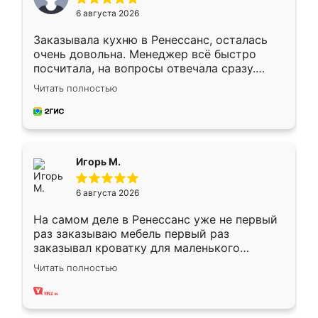
6 августа 2026
Заказывала кухню в Ренессанс, осталась
очень довольна. Менеджер всё быстро
посчитала, на вопросы отвечала сразу.
Замерщик приехал в субботу, подошёл к
Читать полностью
делу со всей ответственностью. Собрали
за день, ребята работали аккуратно, даже
пыли почти не было. Качество отличное,
ящики ходят плавно, ничего не скрипит.
Всё подошло как влитое.
Игорь М.
6 августа 2026
На самом деле в Ренессанс уже не первый
раз заказываю мебель первый раз
заказывал кроватку для маленького
ребёнка при его рождении ,во второй раз
Читать полностью
заказал шкаф-купе. По качеству очень
хорошее сборка достаточно быстрая,
также адекватные цены. До этого