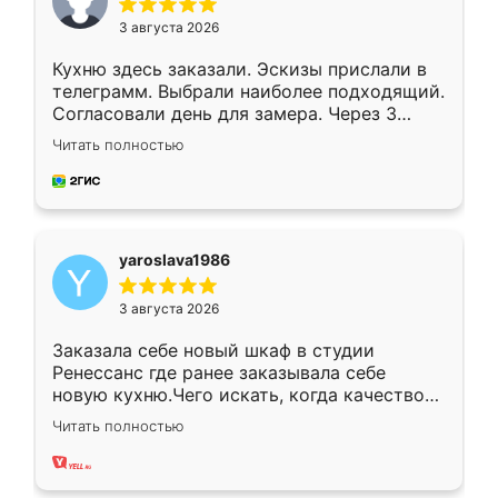
3 августа 2026
Кухню здесь заказали. Эскизы прислали в
телеграмм. Выбрали наиболее подходящий.
Согласовали день для замера. Через 3
недели кухня была уже готова. Остались
Читать полностью
довольны работой. Спасибо Ренессанс
мебель за качественную работу!
yaroslava1986
3 августа 2026
Заказала себе новый шкаф в студии
Ренессанс где ранее заказывала себе
новую кухню.Чего искать, когда качеством
вполне довольна. Служит кухня уже почти
Читать полностью
два года, нареканий нет.