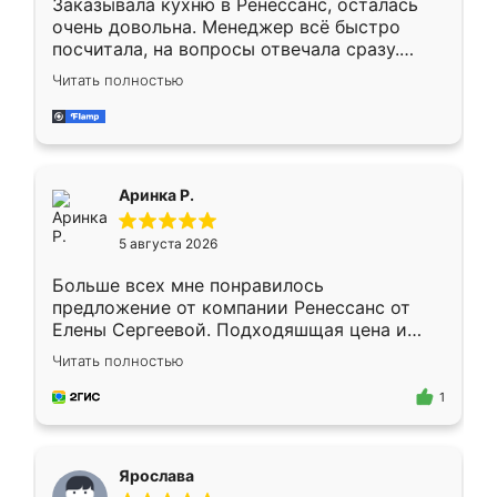
Заказывала кухню в Ренессанс, осталась
очень довольна. Менеджер всё быстро
посчитала, на вопросы отвечала сразу.
Замерщик приехал в субботу, подошёл к
Читать полностью
делу со всей ответственностью. Собрали
за день, ребята работали аккуратно, даже
пыли почти не было. Качество отличное,
ящики ходят плавно, ничего не скрипит.
Всё подошло как влитое.
Аринка Р.
5 августа 2026
Больше всех мне понравилось
предложение от компании Ренессанс от
Елены Сергеевой. Подходяшщая цена и
короткие сроки изготовления. Приехавший
Читать полностью
для замера сотрудник Владислав
предложил по моему эскизу самый
1
подходящий вариант шкафа. Немного его
видоизменил, получилось даже лучше, чем
я хотела.
Ярослава