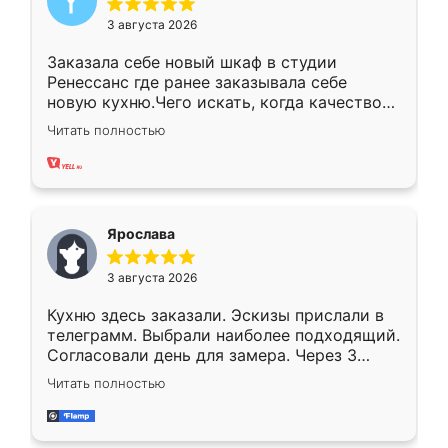
3 августа 2026
Заказала себе новый шкаф в студии
Ренессанс где ранее заказывала себе
новую кухню.Чего искать, когда качеством
вполне довольна. Служит кухня уже почти
Читать полностью
два года, нареканий нет.
Ярослава
3 августа 2026
Кухню здесь заказали. Эскизы прислали в
телеграмм. Выбрали наиболее подходящий.
Согласовали день для замера. Через 3
недели кухня была уже готова. Остались
Читать полностью
довольны работой. Спасибо Ренессанс
мебель за качественную работу!