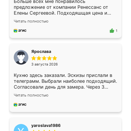
Больше всех мне понравилось
предложение от компании Ренессанс от
Елены Сергеевой. Подходяшщая цена и
короткие сроки изготовления. Приехавший
Читать полностью
для замера сотрудник Владислав
предложил по моему эскизу самый
1
подходящий вариант шкафа. Немного его
видоизменил, получилось даже лучше, чем
я хотела.
Ярослава
3 августа 2026
Кухню здесь заказали. Эскизы прислали в
телеграмм. Выбрали наиболее подходящий.
Согласовали день для замера. Через 3
недели кухня была уже готова. Остались
Читать полностью
довольны работой. Спасибо Ренессанс
мебель за качественную работу!
yaroslava1986