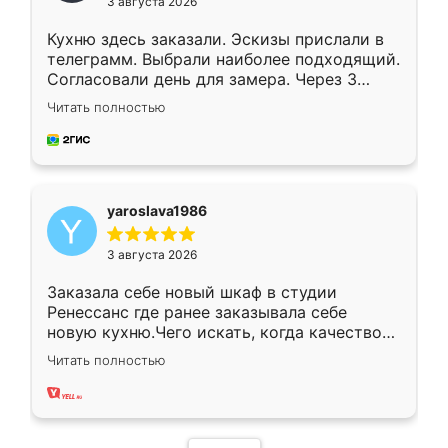
3 августа 2026
Кухню здесь заказали. Эскизы прислали в
телеграмм. Выбрали наиболее подходящий.
Согласовали день для замера. Через 3
недели кухня была уже готова. Остались
Читать полностью
довольны работой. Спасибо Ренессанс
мебель за качественную работу!
yaroslava1986
3 августа 2026
Заказала себе новый шкаф в студии
Ренессанс где ранее заказывала себе
новую кухню.Чего искать, когда качеством
вполне довольна. Служит кухня уже почти
Читать полностью
два года, нареканий нет.