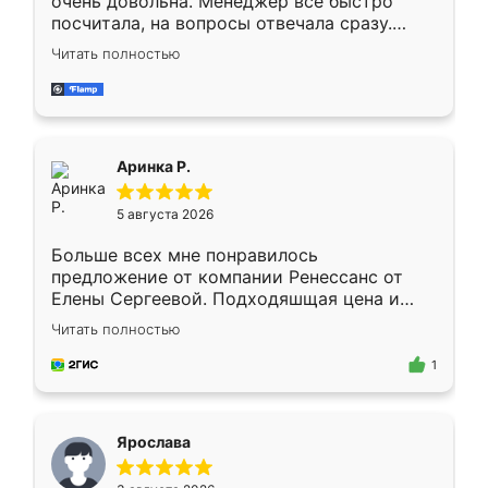
очень довольна. Менеджер всё быстро
посчитала, на вопросы отвечала сразу.
Замерщик приехал в субботу, подошёл к
Читать полностью
делу со всей ответственностью. Собрали
за день, ребята работали аккуратно, даже
пыли почти не было. Качество отличное,
ящики ходят плавно, ничего не скрипит.
Всё подошло как влитое.
Аринка Р.
5 августа 2026
Больше всех мне понравилось
предложение от компании Ренессанс от
Елены Сергеевой. Подходяшщая цена и
короткие сроки изготовления. Приехавший
Читать полностью
для замера сотрудник Владислав
предложил по моему эскизу самый
1
подходящий вариант шкафа. Немного его
видоизменил, получилось даже лучше, чем
я хотела.
Ярослава