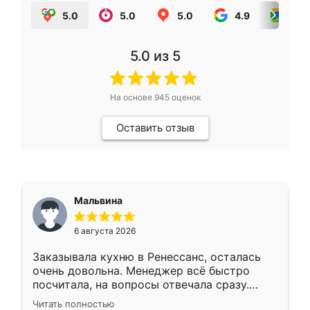
5.0
5.0
5.0
4.9
5.0
5.0
из 5
На основе
945
оценок
Оставить отзыв
Мальвина
6 августа 2026
Заказывала кухню в Ренессанс, осталась
очень довольна. Менеджер всё быстро
посчитала, на вопросы отвечала сразу.
Замерщик приехал в субботу, подошёл к
Читать полностью