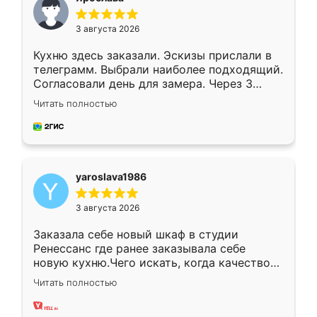
3 августа 2026
Кухню здесь заказали. Эскизы прислали в
телеграмм. Выбрали наиболее подходящий.
Согласовали день для замера. Через 3
недели кухня была уже готова. Остались
Читать полностью
довольны работой. Спасибо Ренессанс
мебель за качественную работу!
yaroslava1986
3 августа 2026
Заказала себе новый шкаф в студии
Ренессанс где ранее заказывала себе
новую кухню.Чего искать, когда качеством
вполне довольна. Служит кухня уже почти
Читать полностью
два года, нареканий нет.