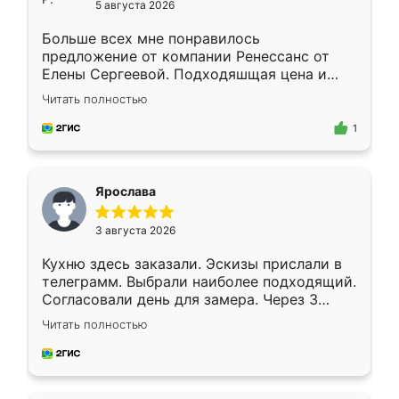
5 августа 2026
Больше всех мне понравилось
предложение от компании Ренессанс от
Елены Сергеевой. Подходяшщая цена и
короткие сроки изготовления. Приехавший
Читать полностью
для замера сотрудник Владислав
предложил по моему эскизу самый
1
подходящий вариант шкафа. Немного его
видоизменил, получилось даже лучше, чем
я хотела.
Ярослава
3 августа 2026
Кухню здесь заказали. Эскизы прислали в
телеграмм. Выбрали наиболее подходящий.
Согласовали день для замера. Через 3
недели кухня была уже готова. Остались
Читать полностью
довольны работой. Спасибо Ренессанс
мебель за качественную работу!