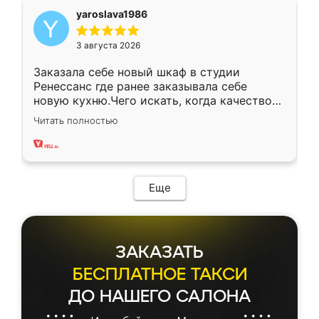
yaroslava1986
3 августа 2026
Заказала себе новый шкаф в студии
Ренессанс где ранее заказывала себе
новую кухню.Чего искать, когда качеством
вполне довольна. Служит кухня уже почти
Читать полностью
два года, нареканий нет.
Еще
ЗАКАЗАТЬ
БЕСПЛАТНОЕ ТАКСИ
ДО НАШЕГО САЛОНА