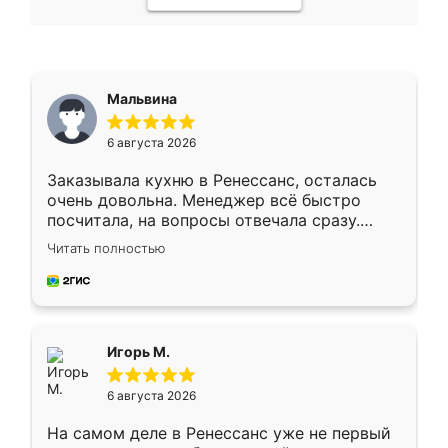
Мальвина
6 августа 2026
Заказывала кухню в Ренессанс, осталась
очень довольна. Менеджер всё быстро
посчитала, на вопросы отвечала сразу.
Замерщик приехал в субботу, подошёл к
Читать полностью
делу со всей ответственностью. Собрали
за день, ребята работали аккуратно, даже
пыли почти не было. Качество отличное,
ящики ходят плавно, ничего не скрипит.
Всё подошло как влитое.
Игорь М.
6 августа 2026
На самом деле в Ренессанс уже не первый