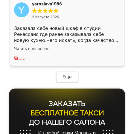
yaroslava1986
3 августа 2026
Заказала себе новый шкаф в студии
Ренессанс где ранее заказывала себе
новую кухню.Чего искать, когда качеством
вполне довольна. Служит кухня уже почти
Читать полностью
два года, нареканий нет.
Еще
ЗАКАЗАТЬ
БЕСПЛАТНОЕ ТАКСИ
ДО НАШЕГО САЛОНА
Из любой точки Москвы и