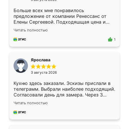
Больше всех мне понравилось
предложение от компании Ренессанс от
Елены Сергеевой. Подходяшщая цена и
короткие сроки изготовления. Приехавший
Читать полностью
для замера сотрудник Владислав
предложил по моему эскизу самый
1
подходящий вариант шкафа. Немного его
видоизменил, получилось даже лучше, чем
я хотела.
Ярослава
3 августа 2026
Кухню здесь заказали. Эскизы прислали в
телеграмм. Выбрали наиболее подходящий.
Согласовали день для замера. Через 3
недели кухня была уже готова. Остались
Читать полностью
довольны работой. Спасибо Ренессанс
мебель за качественную работу!