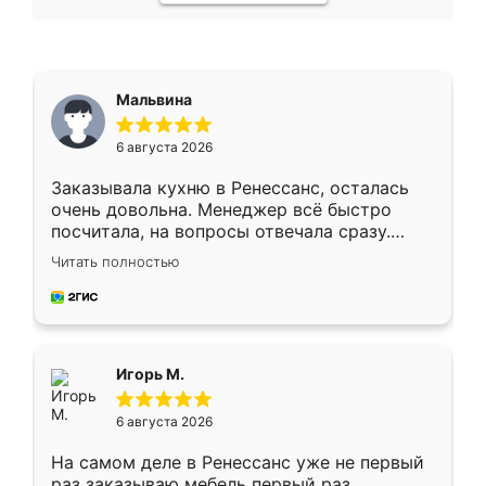
Мальвина
6 августа 2026
Заказывала кухню в Ренессанс, осталась
очень довольна. Менеджер всё быстро
посчитала, на вопросы отвечала сразу.
Замерщик приехал в субботу, подошёл к
Читать полностью
делу со всей ответственностью. Собрали
за день, ребята работали аккуратно, даже
пыли почти не было. Качество отличное,
ящики ходят плавно, ничего не скрипит.
Всё подошло как влитое.
Игорь М.
6 августа 2026
На самом деле в Ренессанс уже не первый
раз заказываю мебель первый раз