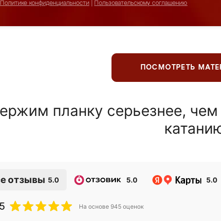
Политике конфиденциальности
|
Пользовательскому соглашению
ПОСМОТРЕТЬ МАТ
ержим планку серьезнее, чем
катани
е отзывы
5.0
5.0
5.0
5
На основе
945
оценок