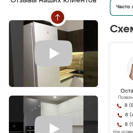
Отзывы наших клиентов
Часто 
Схе
Оста
Позвон
8 (
8 (
8 (
Или оставь