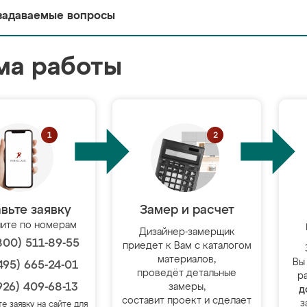
задаваемые вопросы
ма работы
вьте заявку
Замер и расчет
ите по номерам
Дизайнер-замерщик
800) 511-89-55
приедет к Вам с каталогом
материалов,
Вы
495) 665-24-01
проведёт детальные
р
926) 409-68-13
замеры,
д
составит проект и сделает
з
те заявку на сайте для