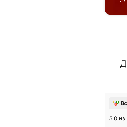
Д
Вс
5.0
из 