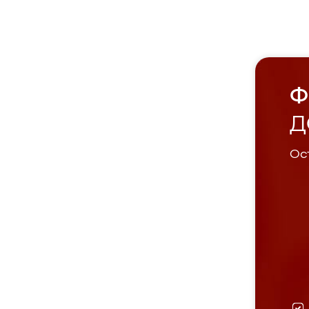
Ф
Д
Ост