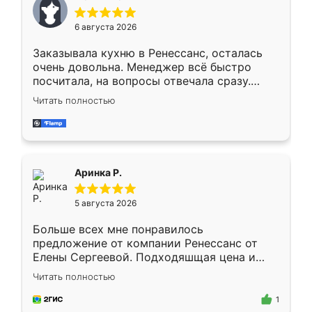
меньше, здесь же он более разнообразный.
Мне нравится ,если что-то потребуется из
6 августа 2026
мебели буду заказывать только здесь.
Заказывала кухню в Ренессанс, осталась
очень довольна. Менеджер всё быстро
посчитала, на вопросы отвечала сразу.
Замерщик приехал в субботу, подошёл к
Читать полностью
делу со всей ответственностью. Собрали
за день, ребята работали аккуратно, даже
пыли почти не было. Качество отличное,
ящики ходят плавно, ничего не скрипит.
Всё подошло как влитое.
Аринка Р.
5 августа 2026
Больше всех мне понравилось
предложение от компании Ренессанс от
Елены Сергеевой. Подходяшщая цена и
короткие сроки изготовления. Приехавший
Читать полностью
для замера сотрудник Владислав
предложил по моему эскизу самый
1