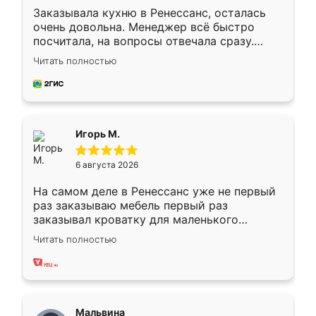
Заказывала кухню в Ренессанс, осталась
очень довольна. Менеджер всё быстро
посчитала, на вопросы отвечала сразу.
Замерщик приехал в субботу, подошёл к
Читать полностью
делу со всей ответственностью. Собрали
за день, ребята работали аккуратно, даже
пыли почти не было. Качество отличное,
ящики ходят плавно, ничего не скрипит.
Всё подошло как влитое.
Игорь М.
6 августа 2026
На самом деле в Ренессанс уже не первый
раз заказываю мебель первый раз
заказывал кроватку для маленького
ребёнка при его рождении ,во второй раз
Читать полностью
заказал шкаф-купе. По качеству очень
хорошее сборка достаточно быстрая,
также адекватные цены. До этого
сравнивал с разными конкурентами в этом
сегменте ,выбор у конкурентов куда
Мальвина