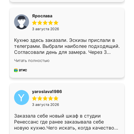
подходящий вариант шкафа. Немного его
видоизменил, получилось даже лучше, чем
я хотела.
Ярослава
3 августа 2026
Кухню здесь заказали. Эскизы прислали в
телеграмм. Выбрали наиболее подходящий.
Согласовали день для замера. Через 3
недели кухня была уже готова. Остались
Читать полностью
довольны работой. Спасибо Ренессанс
мебель за качественную работу!
yaroslava1986
3 августа 2026
Заказала себе новый шкаф в студии
Ренессанс где ранее заказывала себе
новую кухню.Чего искать, когда качеством
вполне довольна. Служит кухня уже почти