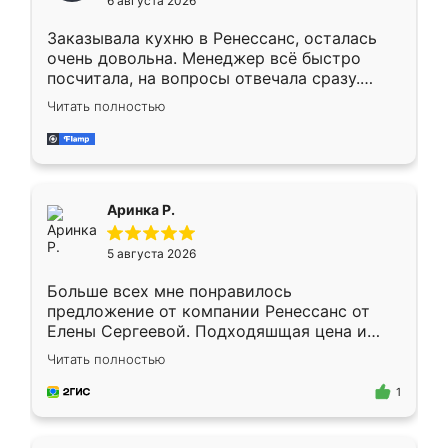
6 августа 2026
мебели буду заказывать только здесь.
Заказывала кухню в Ренессанс, осталась
очень довольна. Менеджер всё быстро
посчитала, на вопросы отвечала сразу.
Замерщик приехал в субботу, подошёл к
Читать полностью
делу со всей ответственностью. Собрали
за день, ребята работали аккуратно, даже
пыли почти не было. Качество отличное,
ящики ходят плавно, ничего не скрипит.
Всё подошло как влитое.
Аринка Р.
5 августа 2026
Больше всех мне понравилось
предложение от компании Ренессанс от
Елены Сергеевой. Подходяшщая цена и
короткие сроки изготовления. Приехавший
Читать полностью
для замера сотрудник Владислав
предложил по моему эскизу самый
1
подходящий вариант шкафа. Немного его
видоизменил, получилось даже лучше, чем