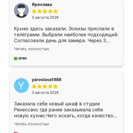
я хотела.
Ярослава
3 августа 2026
Кухню здесь заказали. Эскизы прислали в
телеграмм. Выбрали наиболее подходящий.
Согласовали день для замера. Через 3
недели кухня была уже готова. Остались
Читать полностью
довольны работой. Спасибо Ренессанс
мебель за качественную работу!
yaroslava1986
3 августа 2026
Заказала себе новый шкаф в студии
Ренессанс где ранее заказывала себе
новую кухню.Чего искать, когда качеством
вполне довольна. Служит кухня уже почти
Читать полностью
два года, нареканий нет.