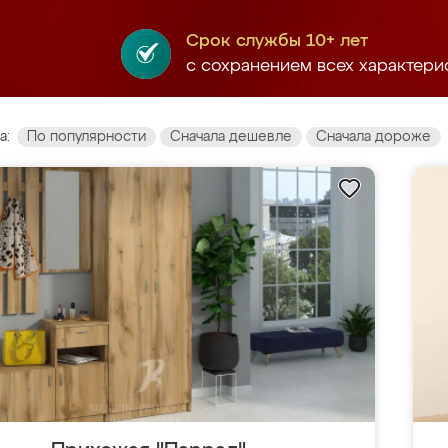
Срок службы 10+ лет
с сохранением всех характери
а:
По популярности
Сначала дешевле
Сначала дороже