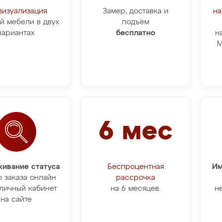
визуализация
Замер, доставка и
на
й мебели в двух
подъём
вариантах
бесплатно
н
М
6 мес
ивание статуса
Беспроцентная
Им
о заказа онлайн
рассрочка
личный кабинет
на 6 месяцев.
н
на сайте