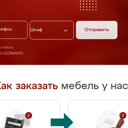
Отправить
согласно
му соглашению
ак заказать
мебель у нас