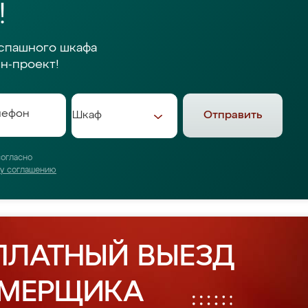
!
спашного шкафа
н-проект!
Отправить
согласно
му соглашению
ПЛАТНЫЙ ВЫЕЗД
АМЕРЩИКА