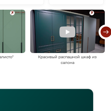
алисто"
Красивый распашной шкаф из
салона